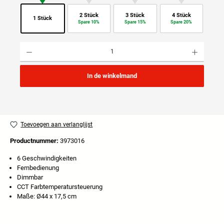
2 Stück
3 Stück
4 Stück
1 Stück
Spare 10%
Spare 15%
Spare 20%
Producthoeveelheid: Voer de gewenste hoeveelheid in of gebruik de knoppen om de hoeveelhei
In de winkelmand
Toevoegen aan verlanglijst
Productnummer:
3973016
6 Geschwindigkeiten
Fernbedienung
Dimmbar
CCT Farbtemperatursteuerung
Maße: Ø44 x 17,5 cm