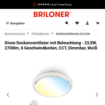
hoofdinhoud
🌟🌟🌟🌟🌟 4,5 bij Trusted Shops
Navigation
Binnenverlichting
Plafondlampen
Deckenventilatoren mit Licht
Dison Deckenventilator mit Beleuchtung - 23,5W,
2700lm, 6 Geschwindkeiten, CCT, Dimmbar, Weiß
Afbeeldingengalerij overslaan