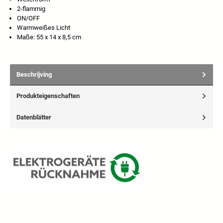
2-flammig
ON/OFF
Warmweißes Licht
Maße: 55 x 14 x 8,5 cm
Beschrijving
Produkteigenschaften
Datenblätter