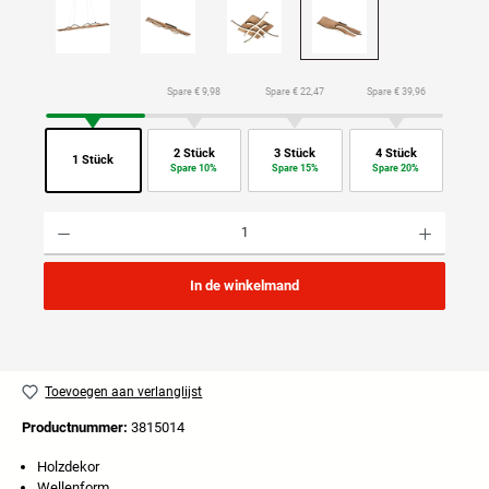
Spare € 9,98
Spare € 22,47
Spare € 39,96
2 Stück
3 Stück
4 Stück
1 Stück
Spare 10%
Spare 15%
Spare 20%
Producthoeveelheid: Voer de gewenste hoeveelheid in of gebruik de knoppen om de hoeveelhei
In de winkelmand
Toevoegen aan verlanglijst
Productnummer:
3815014
Holzdekor
Wellenform