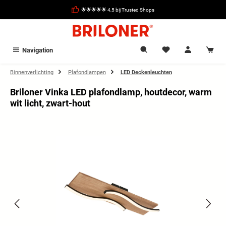
hoofdinhoud
🌟🌟🌟🌟🌟 4,5 bij Trusted Shops
Navigation
Binnenverlichting
Plafondlampen
LED Deckenleuchten
Briloner Vinka LED plafondlamp, houtdecor, warm
wit licht, zwart-hout
Afbeeldingengalerij overslaan