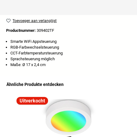
Toevoegen aan verlanglijst
Productnummer:
309402TF
Smarte WiFi Appsteuerung
RGB-Farbwechselsteuerung
CCT-Farbtemperatursteuerung
Sprachsteuerung möglich
Maße: Ø 17 x 2,4 cm
Ähnliche Produkte entdecken
Productgalerij overslaan
Uitverkocht