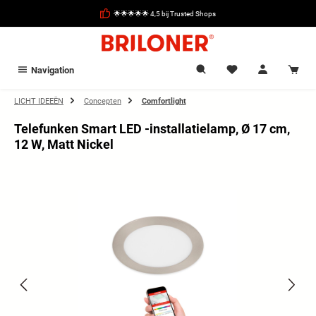
hoofdinhoud
🌟🌟🌟🌟🌟 4,5 bij Trusted Shops
Navigation
LICHT IDEEËN
Concepten
Comfortlight
Telefunken Smart LED -installatielamp, Ø 17 cm,
12 W, Matt Nickel
Afbeeldingengalerij overslaan