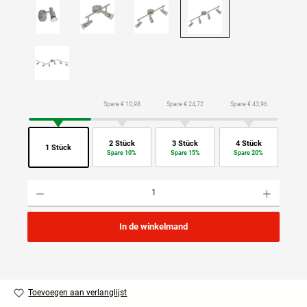
Spare € 10,98
Spare € 24,72
Spare € 43,96
2 Stück
3 Stück
4 Stück
1 Stück
Spare 10%
Spare 15%
Spare 20%
Producthoeveelheid: Voer de gewenste hoeveelheid in of gebruik de knoppen om de hoeveelhei
In de winkelmand
Toevoegen aan verlanglijst