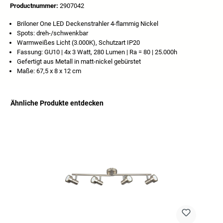
Productnummer:
2907042
Briloner One LED Deckenstrahler 4-flammig Nickel
Spots: dreh-/schwenkbar
Warmweißes Licht (3.000K), Schutzart IP20
Fassung: GU10 | 4x 3 Watt, 280 Lumen | Ra = 80 | 25.000h
Gefertigt aus Metall in matt-nickel gebürstet
Maße: 67,5 x 8 x 12 cm
Ähnliche Produkte entdecken
Productgalerij overslaan