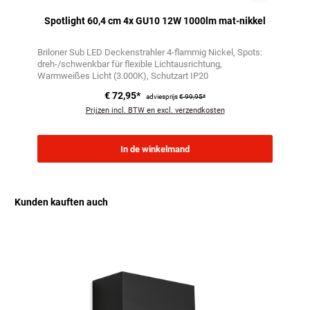
Spotlight 60,4 cm 4x GU10 12W 1000lm mat-nikkel
Briloner Sub LED Deckenstrahler 4-flammig Nickel
Spots:
dreh-/schwenkbar für flexible Lichtausrichtung
Warmweißes Licht (3.000K), Schutzart IP20
€ 72,95*
adviesprijs
€ 99,95*
Prijzen incl. BTW en excl. verzendkosten
In de winkelmand
Kunden kauften auch
Productgalerij overslaan