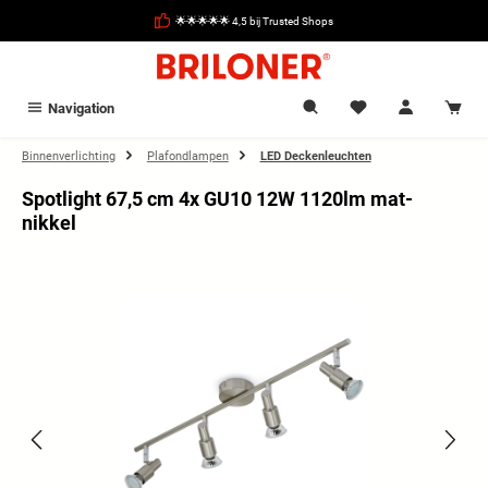
hoofdinhoud
🌟🌟🌟🌟🌟 4,5 bij Trusted Shops
Navigation
Binnenverlichting
Plafondlampen
LED Deckenleuchten
Spotlight 67,5 cm 4x GU10 12W 1120lm mat-
nikkel
Afbeeldingengalerij overslaan