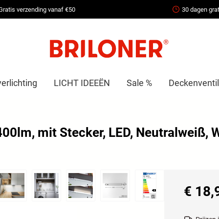
Gratis verzending vanaf €50
30 dagen grat
erlichting
LICHT IDEEËN
Sale %
Deckenventil
400lm, mit Stecker, LED, Neutralweiß, 
€ 18,