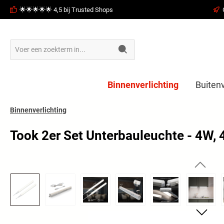
🌟🌟🌟🌟🌟 4,5 bij Trusted Shops
oekopdracht
Ga naar de hoofdnavigatie
Binnenverlichting
Buitenv
Binnenverlichting
Took 2er Set Unterbauleuchte - 4W, 
Afbeeldingengalerij overslaan