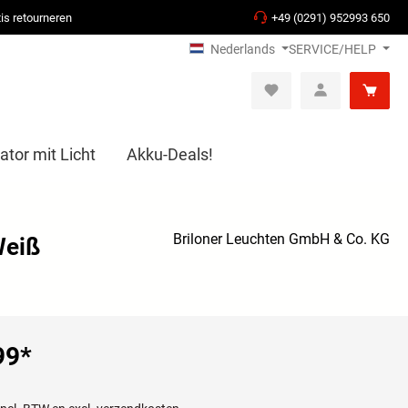
is retourneren
+49 (0291) 952993 650
Nederlands
SERVICE/HELP
ator mit Licht
Akku-Deals!
Briloner Leuchten GmbH & Co. KG
Weiß
99
*