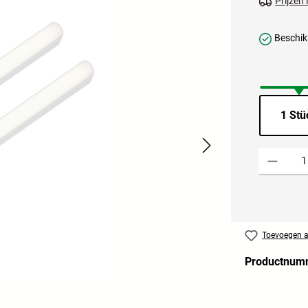
Prijzen
Beschikb
1 Stü
Producthoevee
Toevoegen aa
Productnum