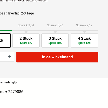
 incl. BTW en excl. verzendkosten
aar, levertijd: 2-3 Tage
Spare € 3,04
Spare € 5,70
Spare € 9,12
2 Stück
3 Stück
4 Stück
ck
Spare 8%
Spare 10%
Spare 12%
lheid: Voer de gewenste hoeveelheid in of gebruik de knoppen om de hoeveelheid t
In de winkelmand
n verlanglijst
mer:
2479086