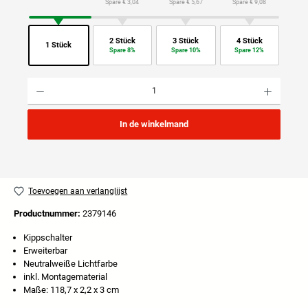
Spare € 3,04
Spare € 5,67
Spare € 9,08
2 Stück
3 Stück
4 Stück
1 Stück
Spare 8%
Spare 10%
Spare 12%
Producthoeveelheid: Voer de gewenste hoeveelheid in of gebruik de knoppen om de hoeveelhei
In de winkelmand
Toevoegen aan verlanglijst
Productnummer:
2379146
Kippschalter
Erweiterbar
Neutralweiße Lichtfarbe
inkl. Montagematerial
Maße: 118,7 x 2,2 x 3 cm