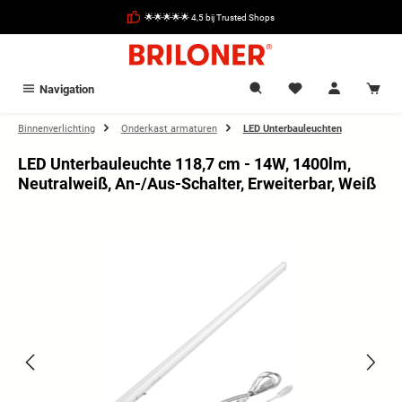
hoofdinhoud
🌟🌟🌟🌟🌟 4,5 bij Trusted Shops
Navigation
Binnenverlichting
Onderkast armaturen
LED Unterbauleuchten
LED Unterbauleuchte 118,7 cm - 14W, 1400lm,
Neutralweiß, An-/Aus-Schalter, Erweiterbar, Weiß
Afbeeldingengalerij overslaan