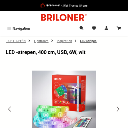
hoofdinhoud
🌟🌟🌟🌟🌟 4,5 bij Trusted Shops
Navigation
LICHT IDEEËN
Lightroom
Inspiration
LED Stripes
LED -strepen, 400 cm, USB, 6W, wit
Afbeeldingengalerij overslaan