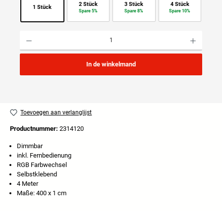
2 Stück
3 Stück
4 Stück
1 Stück
Spare 5%
Spare 8%
Spare 10%
Producthoeveelheid: Voer de gewenste hoeveelheid in of gebruik de knoppen om de hoeveelhei
In de winkelmand
Toevoegen aan verlanglijst
Productnummer:
2314120
Dimmbar
inkl. Fernbedienung
RGB Farbwechsel
Selbstklebend
4 Meter
Maße: 400 x 1 cm