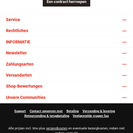
Een contract herroepen
Service
Rechtliches
INFORMATIE
Newsletter
Zahlungsarten
Versandarten
Shop-Bewertungen
Unsere Communities
Support
Contact opnemen met
Betaling
Verzending & levering
Retourzending & terugbetaling
Veelgestelde vragen faq
Alle prijzen incl. btw plus
verzendkosten
en eventuele bezorgkosten, indien niet