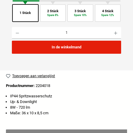
2 Stück
3 Stück
4 Stück
1 Stück
Spare 8%
Spare 10%
Spare 12%
Producthoeveelheid: Voer de gewenste hoeveelheid in of gebruik de knoppen om de hoeveelhei
In de winkelmand
Toevoegen aan verlanglijst
Productnummer:
2204018
IP44 Spritzwasserschutz
Up- & Downlight
8W - 720 lm
Maße: 36 x 10 x 8,5 cm