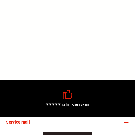
🌟🌟🌟🌟🌟 4,5 bij Trusted Shops
Service mail