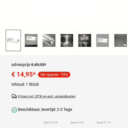
adviesprijs
€ 49,95*
€ 14,95
*
Sie sparen -70%
Inhoud:
1 Stück
Prijzen incl. BTW en excl. verzendkosten
Beschikbaar, levertijd: 2-3 Tage
Spare € 2,40
Spare € 4,47
Spare € 7,16