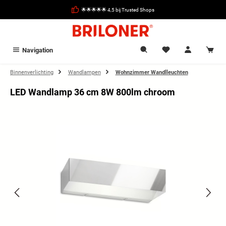
hoofdinhoud
🌟🌟🌟🌟🌟 4,5 bij Trusted Shops
Navigation
Binnenverlichting
Wandlampen
Wohnzimmer Wandlleuchten
LED Wandlamp 36 cm 8W 800lm chroom
Afbeeldingengalerij overslaan