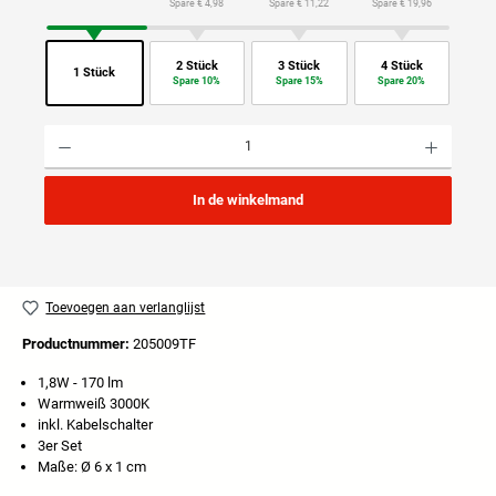
Spare € 4,98
Spare € 11,22
Spare € 19,96
2 Stück
3 Stück
4 Stück
1 Stück
Spare 10%
Spare 15%
Spare 20%
Producthoeveelheid: Voer de gewenste hoeveelheid in of gebruik de knoppen om de hoeveelhei
In de winkelmand
Toevoegen aan verlanglijst
Productnummer:
205009TF
1,8W - 170 lm
Warmweiß 3000K
inkl. Kabelschalter
3er Set
Maße: Ø 6 x 1 cm