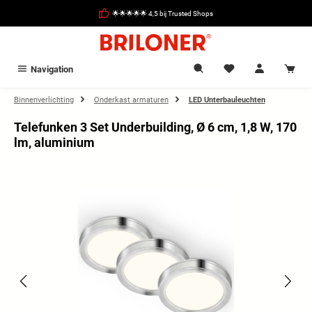
hoofdinhoud
🌟🌟🌟🌟🌟 4,5 bij Trusted Shops
Navigation
Binnenverlichting
Onderkast armaturen
LED Unterbauleuchten
Telefunken 3 Set Underbuilding, Ø 6 cm, 1,8 W, 170
lm, aluminium
Afbeeldingengalerij overslaan