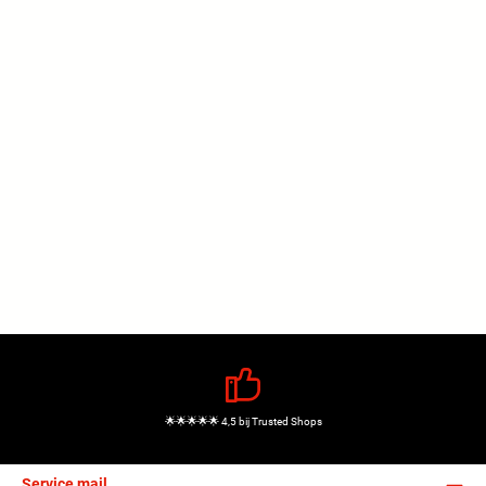
🌟🌟🌟🌟🌟 4,5 bij Trusted Shops
Service mail