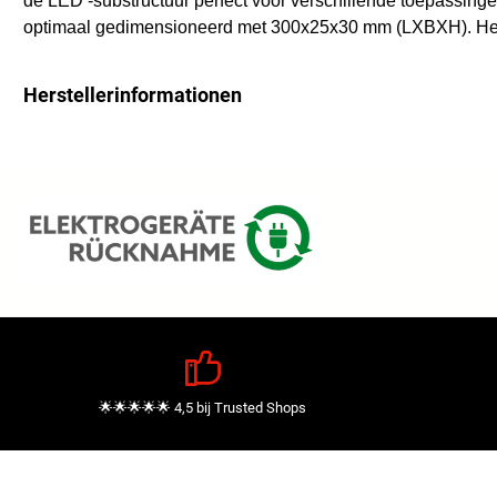
de LED -substructuur perfect voor verschillende toepassin
optimaal gedimensioneerd met 300x25x30 mm (LXBXH). Het 
Herstellerinformationen
🌟🌟🌟🌟🌟 4,5 bij Trusted Shops