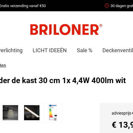
Gratis verzending vanaf €50
30 dagen grat
erlichting
LICHT IDEEËN
Sale %
Deckenventil
ten
r de kast 30 cm 1x 4,4W 400lm wit
adviesprijs
€ 13,