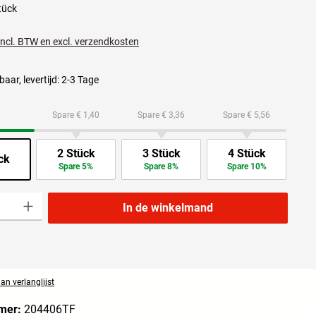
tück
 incl. BTW en excl. verzendkosten
aar, levertijd: 2-3 Tage
Spare € 1,40
Spare € 3,36
Spare € 5,56
2 Stück
3 Stück
4 Stück
ck
Spare 5%
Spare 8%
Spare 10%
lheid: Voer de gewenste hoeveelheid in of gebruik de knoppen om de hoeveelheid t
In de winkelmand
n verlanglijst
mer:
204406TF