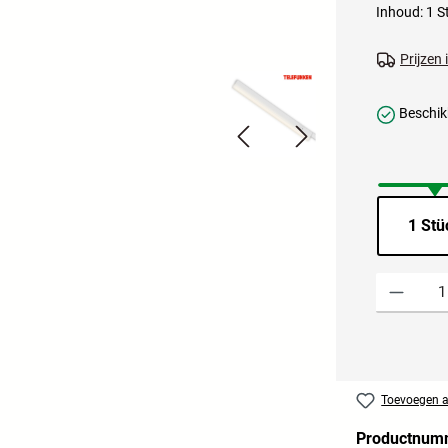
Inhoud:
1 S
Prijzen
Beschikb
1 Stü
Producthoevee
Toevoegen aa
Productnum