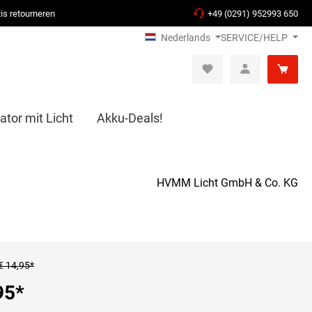
is retourneren
+49 (0291) 952993 650
Nederlands
SERVICE/HELP
ator mit Licht
Akku-Deals!
HVMM Licht GmbH & Co. KG
€ 14,95*
95
*