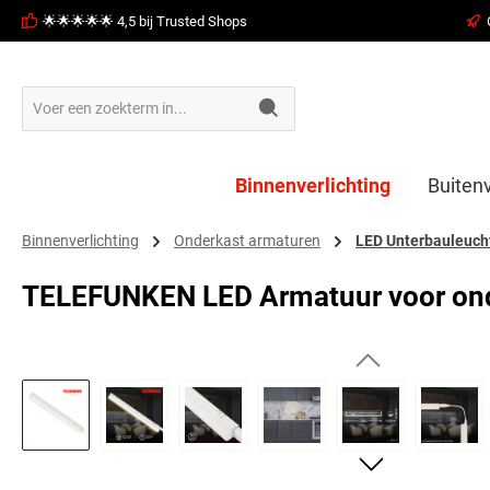
🌟🌟🌟🌟🌟 4,5 bij Trusted Shops
oekopdracht
Ga naar de hoofdnavigatie
Binnenverlichting
Buitenv
Binnenverlichting
Onderkast armaturen
LED Unterbauleuch
TELEFUNKEN LED Armatuur voor onde
Afbeeldingengalerij overslaan