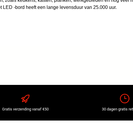
gen, zoals keukens, kasten, planken, werkgebieden en nog vee
LED -bord heeft een lange levensduur van 25.000 uur.
Gratis verzending vanaf €50
30 dagen gratis re