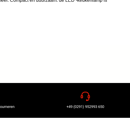
l meer. Compact en duurzaam: de LED -keukenlamp is
tourneren
+49 (0291) 952993 650