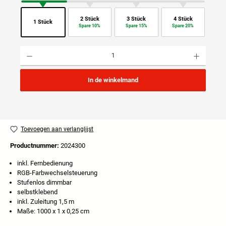
2 Stück
3 Stück
4 Stück
1 Stück
Spare 10%
Spare 15%
Spare 20%
Producthoeveelheid: Voer de gewenste hoeveelheid in of gebruik de knoppen om de hoeveelhei
In de winkelmand
Toevoegen aan verlanglijst
Productnummer:
2024300
inkl. Fernbedienung
RGB-Farbwechselsteuerung
Stufenlos dimmbar
selbstklebend
inkl. Zuleitung 1,5 m
Maße: 1000 x 1 x 0,25 cm