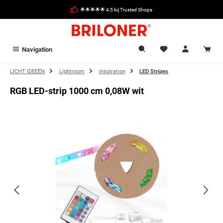
hoofdinhoud
🌟🌟🌟🌟🌟 4,5 bij Trusted Shops
Navigation
LICHT IDEEËN
Lightroom
Inspiration
LED Stripes
RGB LED-strip 1000 cm 0,08W wit
Afbeeldingengalerij overslaan