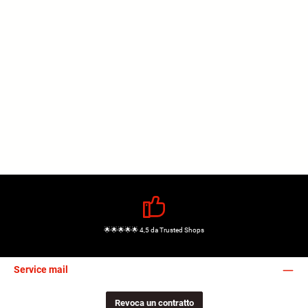
🌟🌟🌟🌟🌟 4,5 da Trusted Shops
Service mail
Revoca un contratto