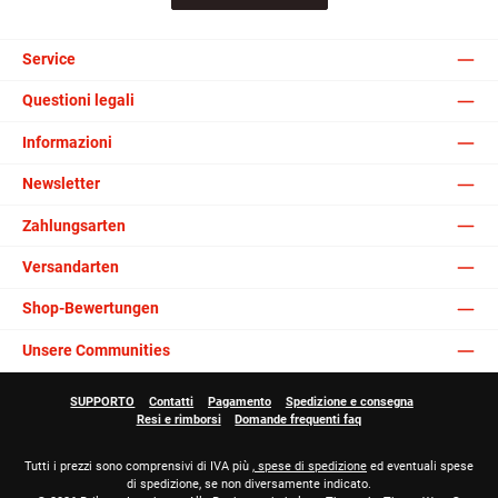
Service
Questioni legali
Informazioni
Newsletter
Zahlungsarten
Versandarten
Shop-Bewertungen
Unsere Communities
SUPPORTO
Contatti
Pagamento
Spedizione e consegna
Resi e rimborsi
Domande frequenti faq
Tutti i prezzi sono comprensivi di IVA più
, spese di spedizione
ed eventuali spese
di spedizione, se non diversamente indicato.