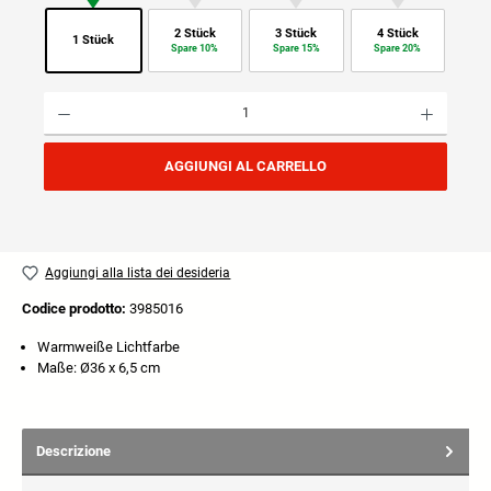
2 Stück
3 Stück
4 Stück
1 Stück
Spare 10%
Spare 15%
Spare 20%
Quantità del prodotto: inserisci la quantità desiderata o usa i pulsanti per aumentare o diminuire
AGGIUNGI AL CARRELLO
Aggiungi alla lista dei desideria
Codice prodotto:
3985016
Warmweiße Lichtfarbe
Maße: Ø36 x 6,5 cm
Descrizione