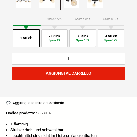
Spare 2,72 €
Spare 5,07 €
Spare 8,12 €
2 Stück
3 Stück
4 Stück
1 Stück
Spare 8%
Spare 10%
Spare 12%
Quantità del prodotto: inserisci la quantità desiderata o usa i pulsanti per aumentare o diminuire
AGGIUNGI AL CARRELLO
Aggiungi alla lista dei desideria
Codice prodotto:
2868015
1-flammig
Strahler dreh- und schwenkbar
Leuchtmittel sind nicht im Lieferumfang enthalten