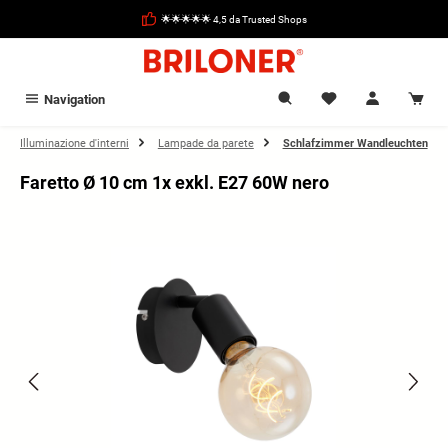
nuto principale
🌟🌟🌟🌟🌟 4,5 da Trusted Shops
Navigation
Illuminazione d'interni
Lampade da parete
Schlafzimmer Wandleuchten
Faretto Ø 10 cm 1x exkl. E27 60W nero
Salta la galleria di immagini