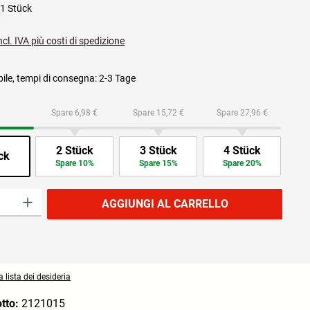
1 Stück
ncl. IVA più costi di spedizione
ile, tempi di consegna: 2-3 Tage
Spare 6,98 €
Spare 15,72 €
Spare 27,96 €
2 Stück
3 Stück
4 Stück
ck
Spare 10%
Spare 15%
Spare 20%
prodotto: inserisci la quantità desiderata o usa i pulsanti per aumentare o diminuire
AGGIUNGI AL CARRELLO
 lista dei desideria
otto:
2121015