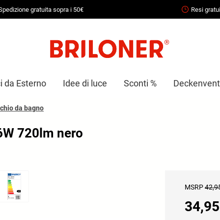
Spedizione gratuita sopra i 50€
Resi gratui
i da Esterno
Idee di luce
Sconti %
Deckenventi
cchio da bagno
 6W 720lm nero
MSRP
42,9
34,95