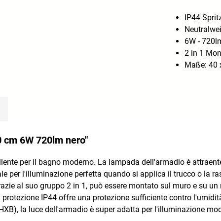
IP44 Spri
Neutralwe
6W - 720l
2 in 1 Mo
Maße: 40 x
40 cm 6W 720lm nero"
ellente per il bagno moderno. La lampada dell'armadio è attraen
ale per l'illuminazione perfetta quando si applica il trucco o la
grazie al suo gruppo 2 in 1, può essere montato sul muro e su un 
 di protezione IP44 offre una protezione sufficiente contro l'umid
), la luce dell'armadio è super adatta per l'illuminazione mo