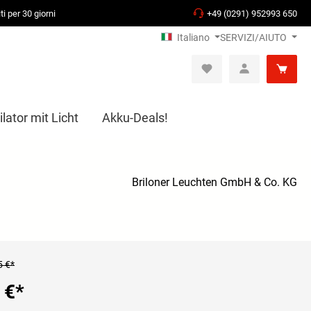
ti per 30 giorni
+49 (0291) 952993 650
Italiano
SERVIZI/AIUTO
lator mit Licht
Akku-Deals!
Briloner Leuchten GmbH & Co. KG
5 €*
 €
*