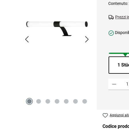
Contenuto:
Prezzi i
Disponib
1 Stü
Quantità del 
Aggiungi alla
Codice prod