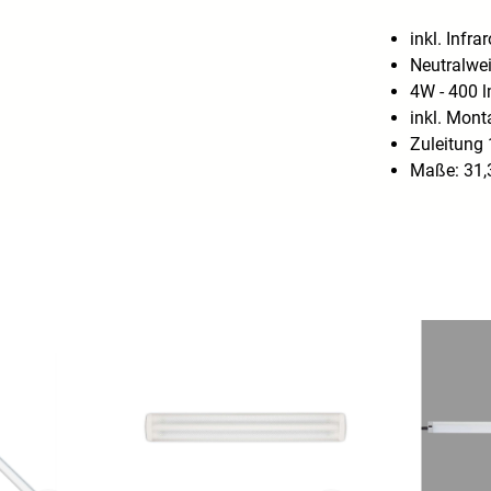
inkl. Infra
Neutralwe
4W - 400 
inkl. Mont
Zuleitung 
Maße: 31,3