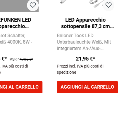
EFUNKEN LED
LED Apparecchio
pparecchio
sottopensile 87,3 cm
nsile 57,3 cm 1x
10W 1100lm bianco
rarot Schalter
Briloner Took LED
00lm argento
eiß 4000K
8W -
Unterbauleuchte Weiß
Mit
integriertem An-/Aus-
Schalter
10W | 1100
5 €*
21,95 €*
MSRP
47,95 €*
Lumen | Neutralweiß 4000K
. IVA più costi di
Prezzi incl. IVA più costi di
e
spedizione
NGI AL CARRELLO
AGGIUNGI AL CARRELLO