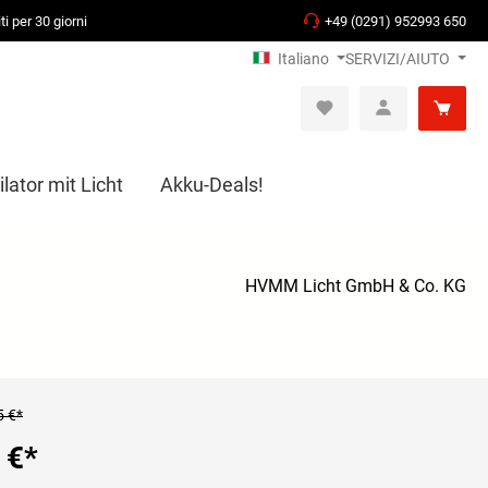
ti per 30 giorni
+49 (0291) 952993 650
Italiano
SERVIZI/AIUTO
lator mit Licht
Akku-Deals!
HVMM Licht GmbH & Co. KG
5 €*
 €
*