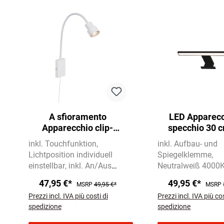
A sfioramento
LED Apparecc
Apparecchio clip-
specchio 30 
on/plug-in 69 cm 1x
500lm ne
inkl. Touchfunktion
inkl. Aufbau- und
GU10 5W 400lm bianco
Lichtposition individuell
Spiegelklemme
einstellbar
inkl. An/Aus
Neutralweiß 4000
Schalter
500 lm
47,95 €*
49,95 €*
MSRP
49,95 €*
MSRP
Prezzi incl. IVA più costi di
Prezzi incl. IVA più cos
spedizione
spedizione