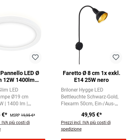
e Pannello LED Ø
Faretto Ø 8 cm 1x exkl.
m 12W 1400lm
E14 25W nero
bianco
 Slim LED
Briloner Hygge LED
ampe Ø19 cm
Bettleuchte Schwarz-Gold
W | 1400 lm |
Flexarm 50cm, Ein-/Aus-
utralweiß
Schalter, E14, ohne
5 €*
49,95 €*
MSRP
19,95 €*
r Backlight-Effekt
Leuchtmittel
Für
. IVA più costi di
Prezzi incl. IVA più costi di
nehmes Raumlicht
Schlafzimmer &
e
spedizione
Lesebereich, Schutzart IP20