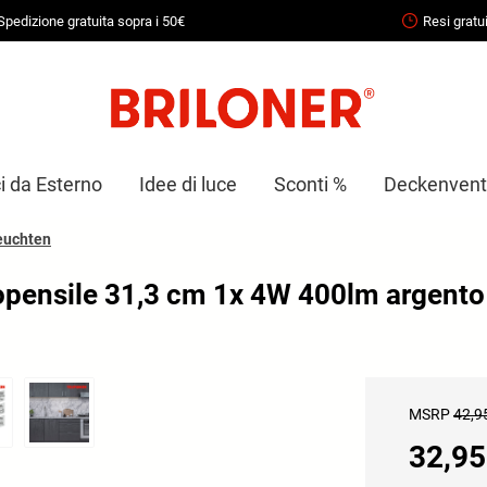
Spedizione gratuita sopra i 50€
Resi gratui
i da Esterno
Idee di luce
Sconti %
Deckenventi
euchten
pensile 31,3 cm 1x 4W 400lm argento
MSRP
42,9
32,95