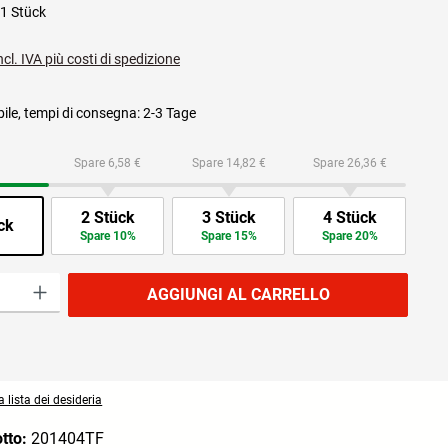
1 Stück
ncl. IVA più costi di spedizione
ile, tempi di consegna: 2-3 Tage
Spare 6,58 €
Spare 14,82 €
Spare 26,36 €
2 Stück
3 Stück
4 Stück
ck
Spare 10%
Spare 15%
Spare 20%
prodotto: inserisci la quantità desiderata o usa i pulsanti per aumentare o diminuire
AGGIUNGI AL CARRELLO
 lista dei desideria
otto:
201404TF