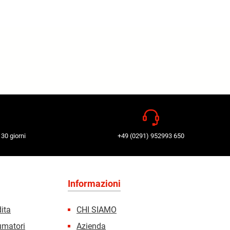
 30 giorni
+49 (0291) 952993 650
Informazioni
dita
CHI SIAMO
sumatori
Azienda