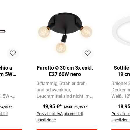
hio a
Faretto Ø 30 cm 3x exkl.
Sottil
cm 5W
E27 60W nero
19 c
ro
3-flammig
Strahler dreh-
Briloner
und schwenkbar
Deckenl
K
5W -
Leuchtmittel sind nicht im
Weiß
12
Lieferumfang enthalten
4000K Ne
49,95 €*
18,9
54,95 €*
MSRP
59,95 €*
Indirekte
ti di
Prezzi incl. IVA più costi di
Prezzi incl
für ange
spedizione
spedizion