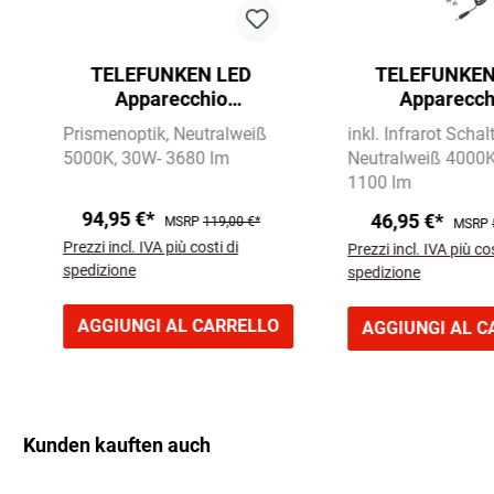
TELEFUNKEN LED
TELEFUNKEN
Apparecchio
Apparecch
sottopensile 128,2 cm
sottopensile 87
Prismenoptik
Neutralweiß
inkl. Infrarot Schal
1x 30W 3680lm bianco
10W 1100lm a
5000K
30W- 3680 lm
Neutralweiß 4000
1100 lm
94,95 €*
46,95 €*
MSRP
119,00 €*
MSRP
Prezzi incl. IVA più costi di
Prezzi incl. IVA più cos
spedizione
spedizione
AGGIUNGI AL CARRELLO
AGGIUNGI AL C
Kunden kauften auch
Salta la galleria dei prodotti