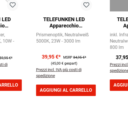
 LED
TELEFUNKEN LED
TEL
io
Apparecchio
A
,3 cm 1x
sottopensile 97,6 cm 1x
sottope
ter
Prismenoptik
Neutralweiß
inkl. Inf
rgento
23W 3000lm bianco
8W 8
K
10W -
5000K
23W - 3000 lm
Neutralw
800 lm
39,95 €*
37,9
MSRP
84,95 €*
59,95 €*
(45,00 € gespart)
ti di
Prezzi incl
Prezzi incl. IVA più costi di
spedizion
spedizione
ARRELLO
AGGIU
AGGIUNGI AL CARRELLO