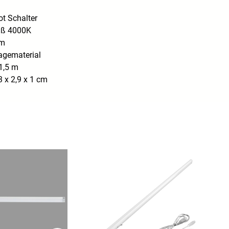
rot Schalter
iß 4000K
lm
agematerial
1,5 m
 x 2,9 x 1 cm