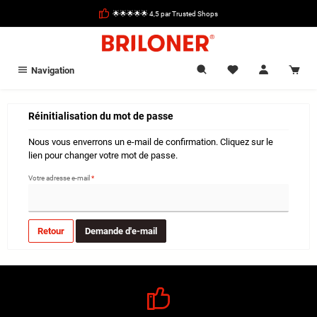
tenu principal
🌟🌟🌟🌟🌟 4,5 par Trusted Shops
Navigation
Réinitialisation du mot de passe
Nous vous enverrons un e-mail de confirmation. Cliquez sur le
lien pour changer votre mot de passe.
Votre adresse e-mail
*
Retour
Demande d'e-mail