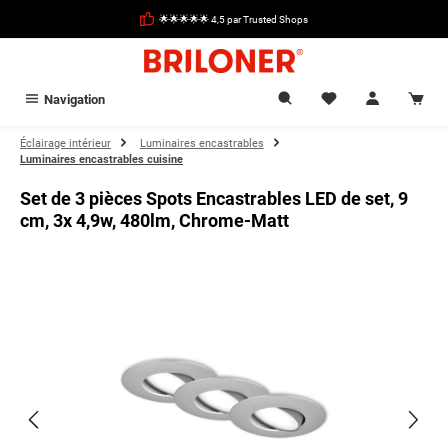
tenu principal
🌟🌟🌟🌟🌟 4,5 par Trusted Shops
Navigation
Éclairage intérieur
Luminaires encastrables
Luminaires encastrables cuisine
Set de 3 pièces Spots Encastrables LED de set, 9
cm, 3x 4,9w, 480lm, Chrome-Matt
Ignorer la galerie d'images