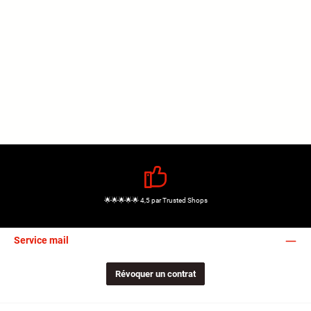
🌟🌟🌟🌟🌟 4,5 par Trusted Shops
Service mail
Révoquer un contrat