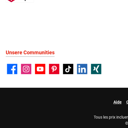
Unsere Communities
Facebook
Instagram
YouTube
Pinterest
TikTok
LinkedIn
Xing
Aide
Tous les prix inclue
©