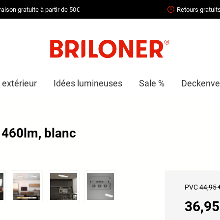
raison gratuite à partir de 50€
Retours gratuit
 extérieur
Idées lumineuses
Sale %
Deckenven
 460lm, blanc
PVC
44,95 
36,95