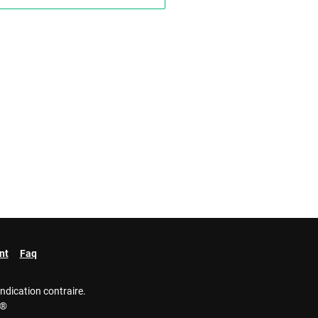
nt
Faq
indication contraire.
e®