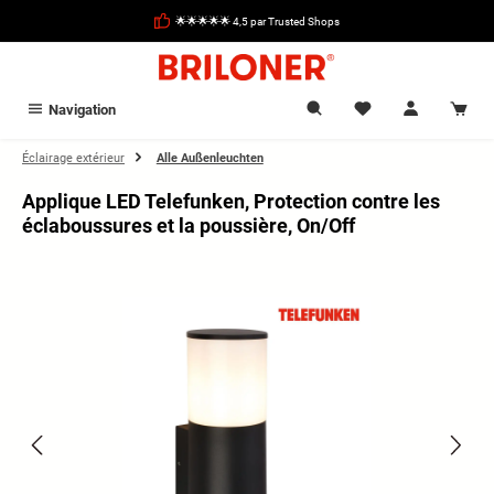
tenu principal
🌟🌟🌟🌟🌟 4,5 par Trusted Shops
Navigation
Éclairage extérieur
Alle Außenleuchten
Applique LED Telefunken, Protection contre les
éclaboussures et la poussière, On/Off
Ignorer la galerie d'images