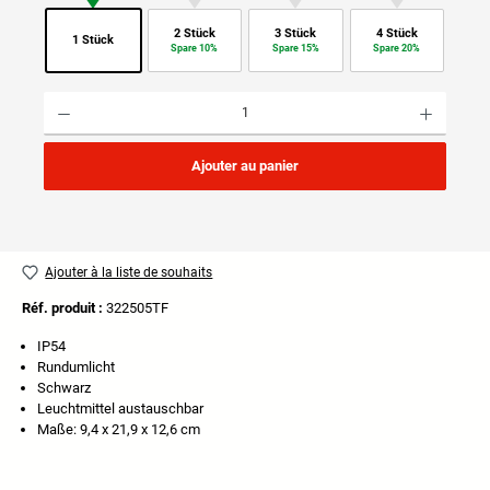
2 Stück
3 Stück
4 Stück
1 Stück
Spare 10%
Spare 15%
Spare 20%
Quantité de produit : Entrez la quantité souhaitée ou utilisez les boutons pour augmenter ou di
Ajouter au panier
Ajouter à la liste de souhaits
Réf. produit :
322505TF
IP54
Rundumlicht
Schwarz
Leuchtmittel austauschbar
Maße: 9,4 x 21,9 x 12,6 cm