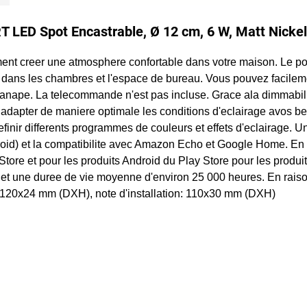
 LED Spot Encastrable, Ø 12 cm, 6 W, Matt Nickel
 creer une atmosphere confortable dans votre maison. Le point 
dans les chambres et l'espace de bureau. Vous pouvez facileme
e. La telecommande n'est pas incluse. Grace ala dimmabilite e
 adapter de maniere optimale les conditions d'eclairage avos 
 definir differents programmes de couleurs et effets d'eclairage. Un
droid) et la compatibilite avec Amazon Echo et Google Home. En 
Store et pour les produits Android du Play Store pour les produi
et une duree de vie moyenne d'environ 25 000 heures. En raison
it: 120x24 mm (DXH), note d'installation: 110x30 mm (DXH)