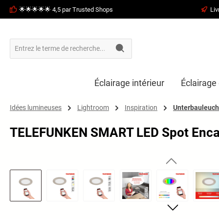
🌟🌟🌟🌟🌟 4,5 par Trusted Shops
Liv
recherche
Passer à la navigation principale
Éclairage intérieur
Éclairage 
Idées lumineuses
Lightroom
Inspiration
Unterbauleuch
TELEFUNKEN SMART LED Spot Encastr
Ignorer la galerie d'images