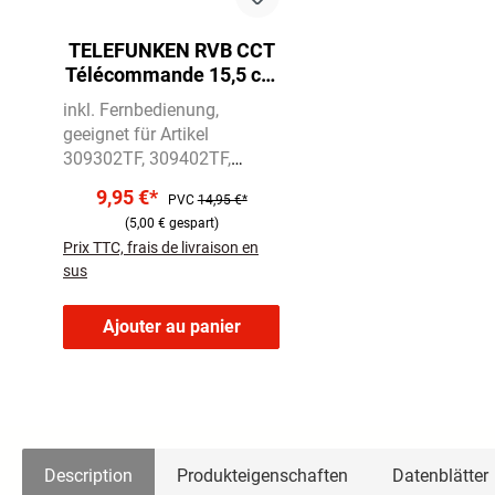
TELEFUNKEN RVB CCT
Télécommande 15,5 cm
blanc
inkl. Fernbedienung
geeignet für Artikel
309302TF, 309402TF,
3095020TF, 309602TF,
9,95 €*
PVC
14,95 €*
309702TF
inkl. 2 x AAA
(5,00 € gespart)
Batterien, inkl. Halter
Prix TTC, frais de livraison en
sus
Ajouter au panier
Description
Produkteigenschaften
Datenblätter