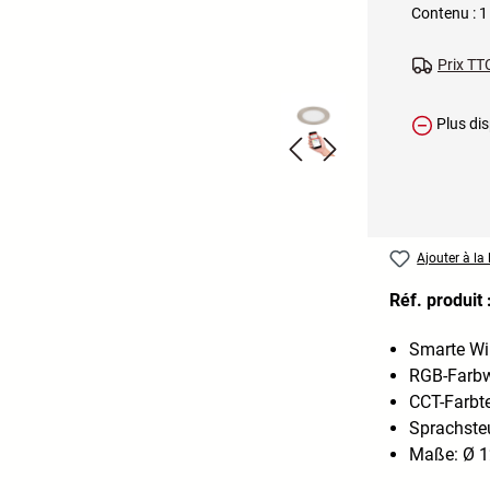
Contenu :
1
Prix TTC
Plus dis
Ajouter à la 
Réf. produit 
Smarte Wi
RGB-Farbw
CCT-Farbt
Sprachste
Maße: Ø 1