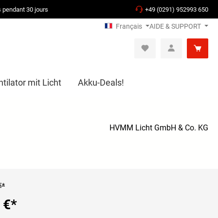
s pendant 30 jours
+49 (0291) 952993 650
Français
AIDE & SUPPORT
ilator mit Licht
Akku-Deals!
HVMM Licht GmbH & Co. KG
€*
 €
*