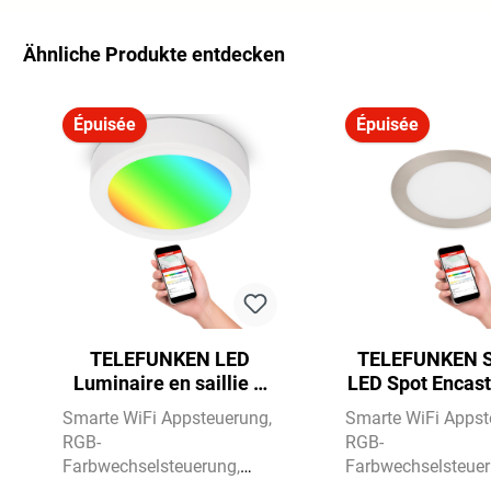
Ähnliche Produkte entdecken
Ignorer la galerie de produits
Épuisée
Épuisée
TELEFUNKEN LED
TELEFUNKEN 
Luminaire en saillie Ø
LED Spot Encast
22,5 cm 1x 18W 1800lm
17 cm, 12 W,
Smarte WiFi Appsteuerung
Smarte WiFi Apps
blanc
Nickel
RGB-
RGB-
Farbwechselsteuerung
Farbwechselsteue
CCT-
CCT-