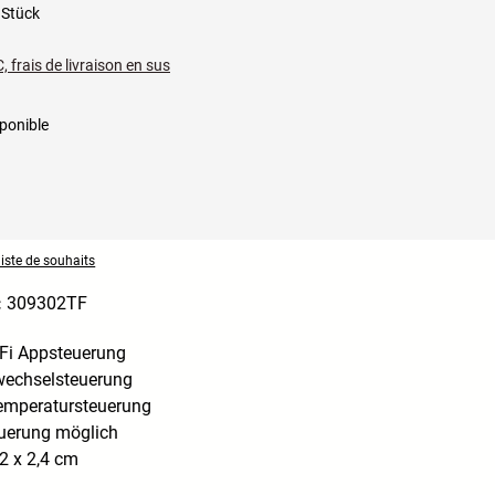
 Stück
, frais de livraison en sus
ponible
liste de souhaits
:
309302TF
Fi Appsteuerung
echselsteuerung
emperatursteuerung
uerung möglich
2 x 2,4 cm