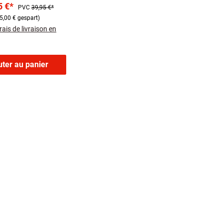
5 €*
PVC
39,95 €*
eratursteuerung
5,00 € gespart)
rais de livraison en
uter au panier