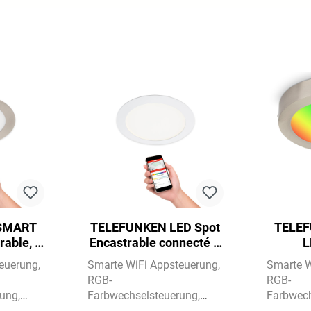
SMART
TELEFUNKEN LED Spot
TELE
rable, Ø
Encastrable connecté Ø
L
 Matt
17 cm 1x 12W 1200lm
d'instal
teuerung
Smarte WiFi Appsteuerung
Smarte W
blanc
18 W
RGB-
RGB-
rung
Farbwechselsteuerung
Farbwech
CCT-
CCT-