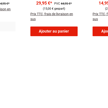
29,95 €*
14,9
4,95 €*
PVC
44,95 €*
uerung
Farbtemperatursteuerung
Farbtemp
(15,00 € gespart)
(2
aison en
Prix TTC, frais de livraison en
Prix TTC, f
sus
sus
Ajouter au panier
Ajo