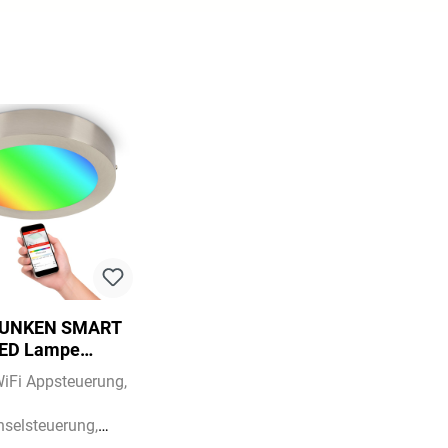
FUNKEN SMART
ED Lampe
lation, Ø 22,5 cm,
iFi Appsteuerung
, Matt Nickel
selsteuerung