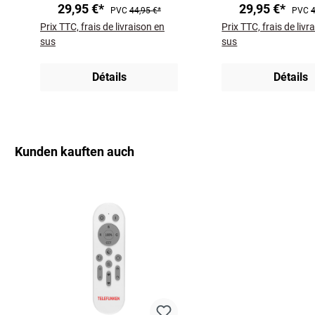
29,95 €*
29,95 €*
PVC
44,95 €*
PVC
4
Farbtemperatursteuerung
Farbtemperaturste
Prix TTC, frais de livraison en
Prix TTC, frais de livr
sus
sus
Détails
Détails
Kunden kauften auch
Ignorer la galerie de produits