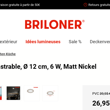
raison gratuite à partir de 50€
Retours gratuit
extérieur
Idées lumineuses
Sale %
Deckenvent
ten Küche
able, Ø 12 cm, 6 W, Matt Nickel
PVC
39,95 
26,95