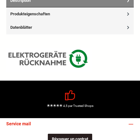
Description
Produkteigenschaften
Datenblätter
🌟🌟🌟🌟🌟 4,5 par Trusted Shops
Service mail
Révoquer un contrat