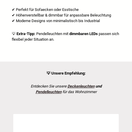
✔
Perfekt für Sofaecken oder Esstische
✔
H
ö
henverstellbar & dimmbar f
ü
r anpassbare Beleuchtung
✔
Moderne Designs von minimalistisch bis Industrial
💡
Extra-Tipp:
Pendelleuchten mit
dimmbaren LEDs
passen sich
flexibel jeder Situation an.
💡
Unsere Empfehlung:
Entdecken Sie unsere
Deckenleuchten
und
Pendelleuchten
für das Wohnzimmer
Produktgalerie überspringen