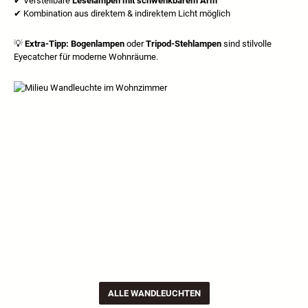
✔
Verstellbare
Leselampen mit schwenkbarem Arm
✔
Kombination aus direktem & indirektem Licht m
ö
glich
💡
Extra-Tipp:
Bogenlampen
oder
Tripod-Stehlampen
sind stilvolle
Eyecatcher für moderne Wohnräume.
ALLE WANDLEUCHTEN