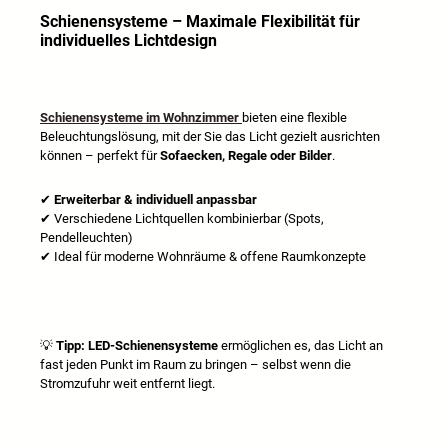
Schienensysteme – Maximale Flexibilität für
individuelles Lichtdesign
Schienensysteme im Wohnzimmer
bieten eine flexible
Beleuchtungslösung, mit der Sie das Licht gezielt ausrichten
können – perfekt für
Sofaecken, Regale oder Bilder
.
✔
Erweiterbar & individuell anpassbar
✔
Verschiedene Lichtquellen kombinierbar (Spots,
Pendelleuchten)
✔
Ideal f
ü
r moderne Wohnr
ä
ume & offene Raumkonzepte
💡
Tipp:
LED-Schienensysteme
ermöglichen es, das Licht an
fast jeden Punkt im Raum zu bringen – selbst wenn die
Stromzufuhr weit entfernt liegt.