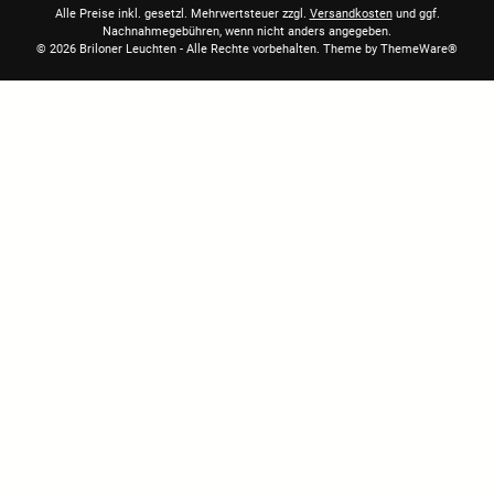
Alle Preise inkl. gesetzl. Mehrwertsteuer zzgl.
Versandkosten
und ggf.
Nachnahmegebühren, wenn nicht anders angegeben.
© 2026 Briloner Leuchten - Alle Rechte vorbehalten. Theme by
ThemeWare®