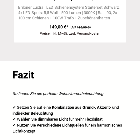
Briloner Luxtrail LED Schienensystem Starterset Schwarz
4x LED-Spots: 5,5 Watt | 500 Lumen | 3000K | Ra = 90
2x
100 cm Schienen + 100W Trafo + Zubehör enthalten
149,00 €*
UVP
189,00 €*
Preise inkl. MwSt. zzgl. Versandkosten
Fazit
So finden Sie die perfekte Wohnzimmerbeleuchtung
✔
Setzen Sie auf eine
Kombination aus Grund-, Akzent- und
indirekter Beleuchtung
✔
W
ä
hlen Sie
dimmbares Licht
für mehr Flexibilität
✔
Nutzen Sie
verschiedene Lichtquellen
für ein harmonisches
Lichtkonzept