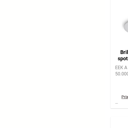
Bri
spot
A, 
EEK A 
50.00
Pri