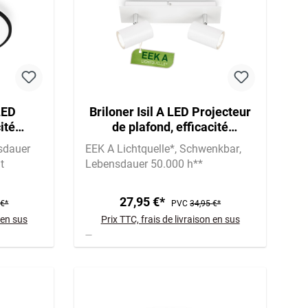
LED
Briloner Isil A LED Projecteur
ité
de plafond, efficacité
lairage,
énergétique A, orientable,
sdauer
EEK A Lichtquelle*
Schwenkbar
blanc
t
Lebensdauer 50.000 h**
27,95 €*
 €*
PVC
34,95 €*
 en sus
Prix TTC, frais de livraison en sus