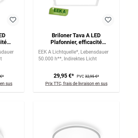
LED
Briloner Tava A LED
ité
Plafonnier, efficacité
lairage,
énergétique A, rétro-
sdauer
EEK A Lichtquelle*
Lebensdauer
éclairage, blanc
t
50.000 h**
Indirektes Licht
29,95 €*
 €*
PVC
32,95 €*
 en sus
Prix TTC, frais de livraison en sus