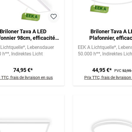
Briloner Tava A LED
Briloner Tava A 
fonnier 98cm, efficacité
Plafonnier, efficac
énergétique A, rétro-
énergétique A, rét
Lichtquelle*
Lebensdauer
EEK A Lichtquelle*
Leben
éclairage, blanc
éclairage, blan
0 h**
Indirektes Licht
50.000 h**
Indirektes Lich
74,95 €*
44,95 €*
PVC
52,95
x TTC, frais de livraison en sus
Prix TTC, frais de livraison