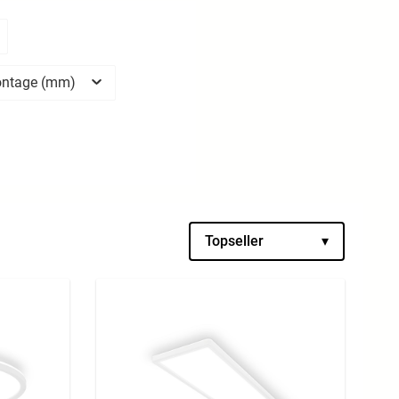
ontage (mm)
Topseller
▾