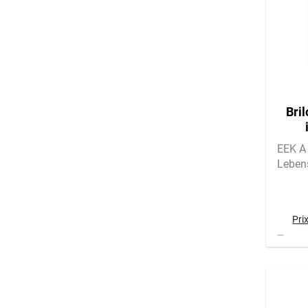
Bril
éne
EEK A 
Leben
Pri