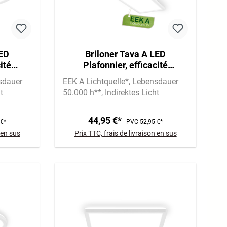
LED
Briloner Tava A LED
ité
Plafonnier, efficacité
ro-
énergétique A, rétroéclairage,
sdauer
EEK A Lichtquelle*
Lebensdauer
c
blanc
t
50.000 h**
Indirektes Licht
44,95 €*
 €*
PVC
52,95 €*
 en sus
Prix TTC, frais de livraison en sus