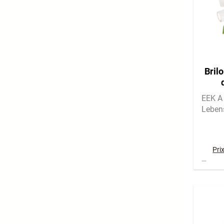
Brilo
éne
EEK A 
Leben
Pri