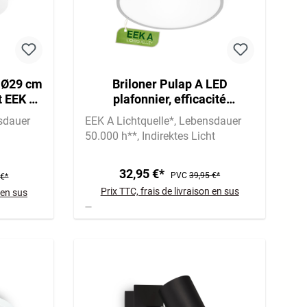
 Ø29 cm
Briloner Pulap A LED
t EEK A
plafonnier, efficacité
iß
énergétique A, rétroéclairage,
sdauer
EEK A Lichtquelle*
Lebensdauer
chrome mat
50.000 h**
Indirektes Licht
32,95 €*
PVC
39,95 €*
 €*
Prix TTC, frais de livraison en sus
 en sus