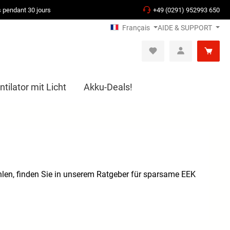
s pendant 30 jours
+49 (0291) 952993 650
Français
AIDE & SUPPORT
tilator mit Licht
Akku-Deals!
len, finden Sie in unserem Ratgeber für sparsame EEK