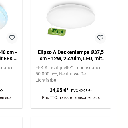
48 cm -
Elipso A Deckenlampe Ø37,5
it EEK A
cm - 12W, 2520lm, LED, mit
bar,
EEK A Lichtquelle*, Weiß
sdauer
EEK A Lichtquelle*
Lebensdauer
, Weiß
50.000 h**
Neutralweiße
Lichtfarbe
34,95 €*
 €*
PVC
42,95 €*
 en sus
Prix TTC, frais de livraison en sus