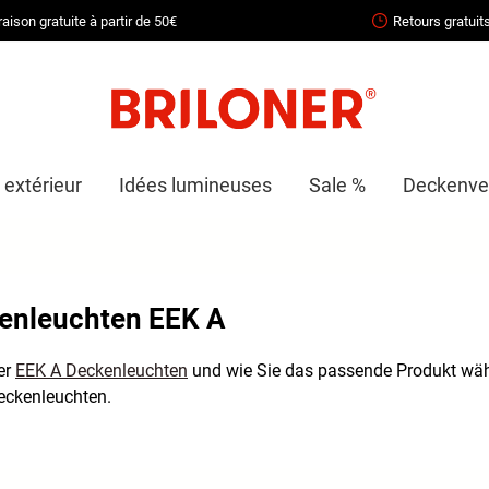
raison gratuite à partir de 50€
Retours gratuit
 extérieur
Idées lumineuses
Sale %
Deckenven
enleuchten EEK A
er
EEK A Deckenleuchten
und wie Sie das passende Produkt wäh
eckenleuchten.