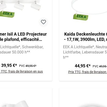
ner Isil A LED Projecteur
Kaida Deckenleuchte
de plafond, efficacité
- 17,1W, 3900lm, LED,
rgétique A, orientable,
A Lichtquelle*, Neutr
Lichtquelle*
Schwenkbar
EEK A Lichtquelle*
Neutra
blanc
Weiß
sdauer 50.000 h**
Lichtfarbe
Lebensdauer 5
h**
39,95 €*
44,95 €*
PVC
49,95 €*
PVC
49,95
x TTC, frais de livraison en sus
Prix TTC, frais de livraison