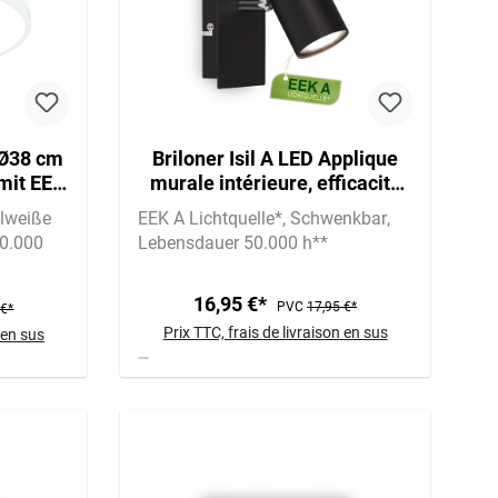
 Ø38 cm
Briloner Isil A LED Applique
 mit EEK
murale intérieure, efficacité
alweiß,
énergétique A, orientable, noir
lweiße
EEK A Lichtquelle*
Schwenkbar
0.000
Lebensdauer 50.000 h**
16,95 €*
PVC
17,95 €*
 €*
Prix TTC, frais de livraison en sus
 en sus