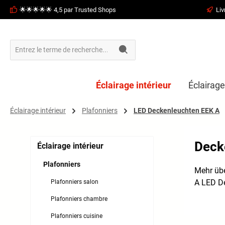
🌟🌟🌟🌟🌟 4,5 par Trusted Shops
Liv
recherche
Passer à la navigation principale
Éclairage intérieur
Éclairage
Éclairage intérieur
Plafonniers
LED Deckenleuchten EEK A
Deck
Éclairage intérieur
Plafonniers
Mehr üb
A LED D
Plafonniers salon
Plafonniers chambre
Plafonniers cuisine