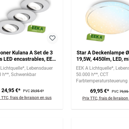
loner Kulana A Set de 3
Star A Deckenlampe Ø
s LED encastrables, EEK
19,5W, 4450lm, LED, m
orientables, chrome mat
Lichtquelle*, Dimm
Lichtquelle*
Lebensdauer
EEK A Lichtquelle*
Leben
Fernbedienung, CCT
0 h**
Schwenkbar
50.000 h**
CCT
Farbtemperatursteuerung
24,95 €*
69,95 €*
PVC
29,95 €*
PVC
79,95
x TTC, frais de livraison en sus
Prix TTC, frais de livraison