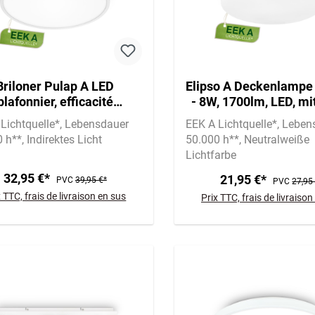
Briloner Pulap A LED
Elipso A Deckenlampe
plafonnier, efficacité
- 8W, 1700lm, LED, mi
étique A, rétroéclairage,
Lichtquelle*, We
Lichtquelle*
Lebensdauer
EEK A Lichtquelle*
Leben
blanc
0 h**
Indirektes Licht
50.000 h**
Neutralweiße
Lichtfarbe
32,95 €*
21,95 €*
PVC
39,95 €*
PVC
27,95
x TTC, frais de livraison en sus
Prix TTC, frais de livraison