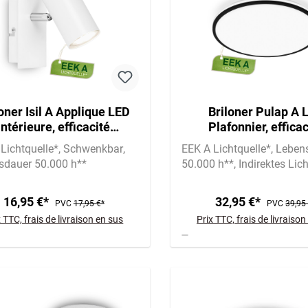
oner Isil A Applique LED
Briloner Pulap A 
intérieure, efficacité
Plafonnier, efficac
rgétique A, orientable,
énergétique A, rétroéc
Lichtquelle*
Schwenkbar
EEK A Lichtquelle*
Leben
blanc
noir
sdauer 50.000 h**
50.000 h**
Indirektes Lich
16,95 €*
32,95 €*
PVC
17,95 €*
PVC
39,95
x TTC, frais de livraison en sus
Prix TTC, frais de livraison