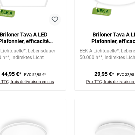
Briloner Tava A LED
Briloner Tava A 
Plafonnier, efficacité
Plafonnier, efficac
étique A, rétroéclairage,
énergétique A, rétroéc
Lichtquelle*
Lebensdauer
EEK A Lichtquelle*
Leben
blanc
blanc
0 h**
Indirektes Licht
50.000 h**
Indirektes Lich
44,95 €*
29,95 €*
PVC
52,95 €*
PVC
32,95
x TTC, frais de livraison en sus
Prix TTC, frais de livraison