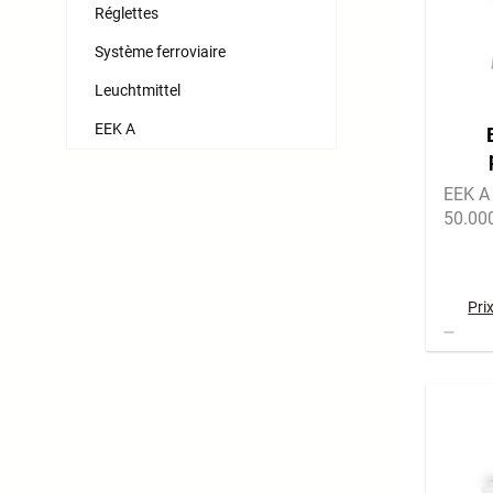
Réglettes
Système ferroviaire
Leuchtmittel
EEK A
énerg
EEK A 
50.00
Pri